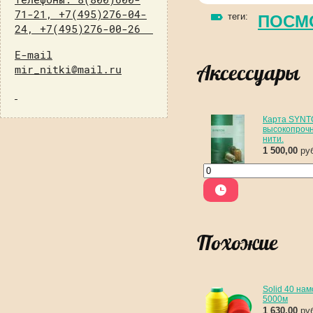
71-21, +7(495)276-04-
теги:
ПОСМ
24, +7(495)276-00-26
E-mail
Аксессуары
mir_nitki@mail.ru
Карта SYN
высокопроч
нити.
1 500,00
руб
Похожие
Solid 40 нам
5000м
1 630,00
руб