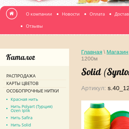
О компании
Новости
Оплата
Достав
Отзывы
Главная
\
Магазин
Каталог
1200м
Solid (Syn
РАСПРОДАЖА
КАРТЫ ЦВЕТОВ
Артикул:
s.40_1
ОСОБОПРОЧНЫЕ НИТКИ
Красная нить
Нить Polyart (Турция)
Ozen Iplik
Нить Safira
Нить Solid