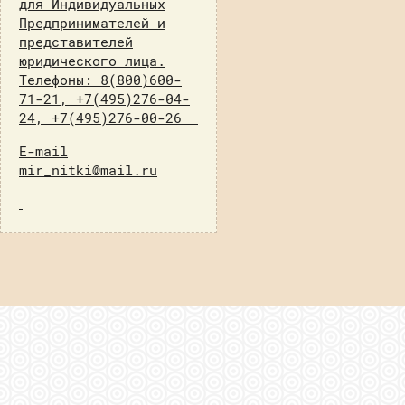
для Индивидуальных
Предпринимателей и
представителей
юридического лица.
Телефоны: 8(800)600-
71-21, +7(495)276-04-
24, +7(495)276-00-26
E-mail
mir_nitki@mail.ru