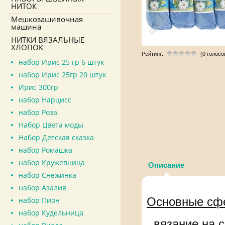
НИТОК
Мешкозашивочная
машина
НИТКИ ВЯЗАЛЬНЫЕ
ХЛОПОК
Рейтинг:
(0 голосо
набор Ирис 25 гр 6 штук
набор Ирис 25гр 20 штук
Ирис 300гр
набор Нарцисс
набор Роза
Набор Цвета моды
Набор Детская сказка
набор Ромашка
набор Кружевница
Описание
набор Снежинка
набор Азалия
Основные сф
набор Пион
набор Кудельница
вязание на с