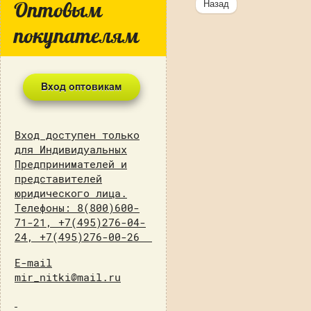
Оптовым
Назад
покупателям
Вход доступен только
для Индивидуальных
Предпринимателей и
представителей
юридического лица.
Телефоны: 8(800)600-
71-21, +7(495)276-04-
24, +7(495)276-00-26
E-mail
mir_nitki@mail.ru