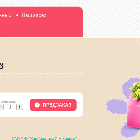
анных
Наш адрес
3
оличество:
ПРЕДЗАКАЗ
−
+
ОАО ПНК "Комбинат им.С.М.Кирова"