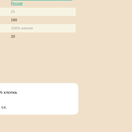
Россия
25
160
100% хлопок
20
0% хлопка.
т.п.