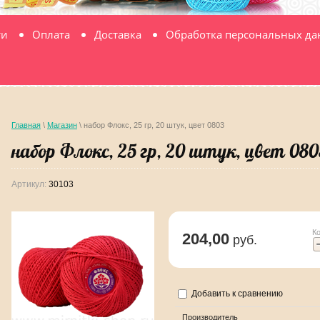
ти
Оплата
Доставка
Обработка персональных д
Главная
\
Магазин
\ набор Флокс, 25 гр, 20 штук, цвет 0803
набор Флокс, 25 гр, 20 штук, цвет 080
Артикул:
30103
К
204,00
руб.
Добавить к сравнению
Производитель