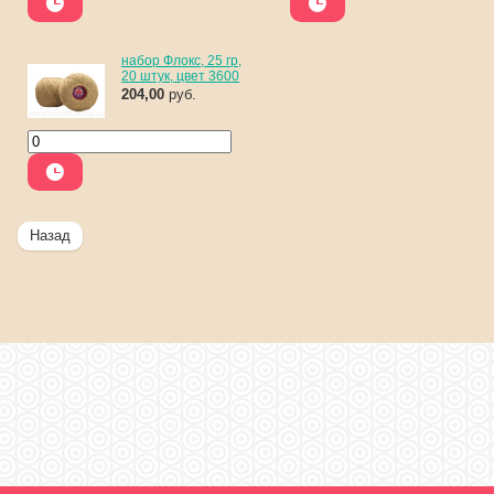
набор Флокс, 25 гр,
20 штук, цвет 3600
204,00
руб.
Назад