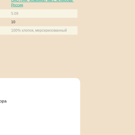
ОАО ПНК "Комбинат им.С.М.Кирова"
Россия
5.09
10
100% хлопок, мерсеризованный
кора