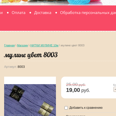
ти
Оплата
Доставка
Обработка персональных д
Главная
\
Магазин
\
НИТКИ МУЛИНЕ 10м
\ мулине цвет 8003
мулине цвет 8003
Артикул:
8003
25,00
руб.
К
19,00
руб.
Добавить к сравнению