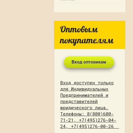
Оптовым
покупателям
Вход доступен только
для Индивидуальных
Предпринимателей и
представителей
юридического лица.
Телефоны: 8(800)600-
71-21, +7(495)276-04-
24, +7(495)276-00-26