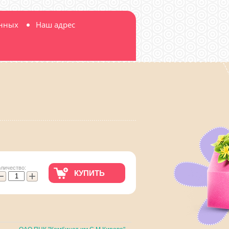
анных
Наш адрес
оличество:
КУПИТЬ
−
+