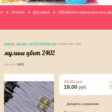
ти
Оплата
Доставка
Обработка персональных д
Главная
\
Магазин
\
НИТКИ МУЛИНЕ 10м
\ мулине цвет 2402
мулине цвет 2402
Артикул:
2402
25,00
руб.
К
19,00
руб.
Добавить к сравнению