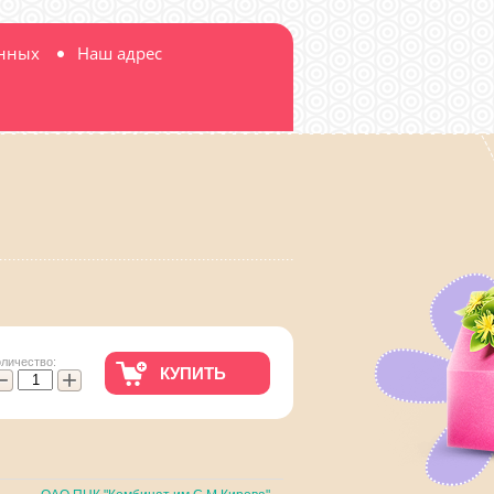
анных
Наш адрес
оличество:
КУПИТЬ
−
+