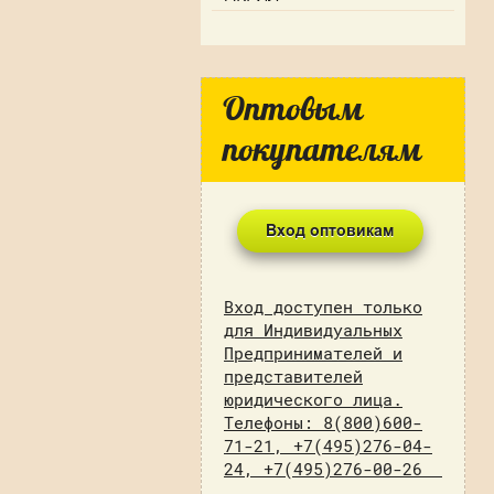
Оптовым
покупателям
Вход доступен только
для Индивидуальных
Предпринимателей и
представителей
юридического лица.
Телефоны: 8(800)600-
71-21, +7(495)276-04-
24, +7(495)276-00-26