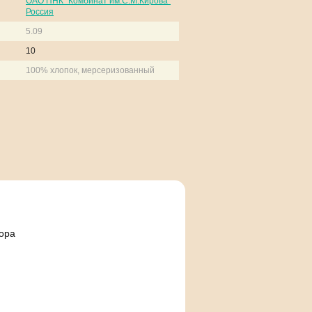
ОАО ПНК "Комбинат им.С.М.Кирова"
Россия
5.09
10
100% хлопок, мерсеризованный
кора