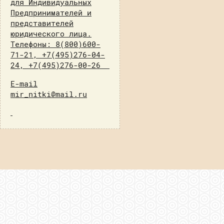
для Индивидуальных
Предпринимателей и
представителей
юридического лица.
Телефоны: 8(800)600-
71-21, +7(495)276-04-
24, +7(495)276-00-26
E-mail
mir_nitki@mail.ru