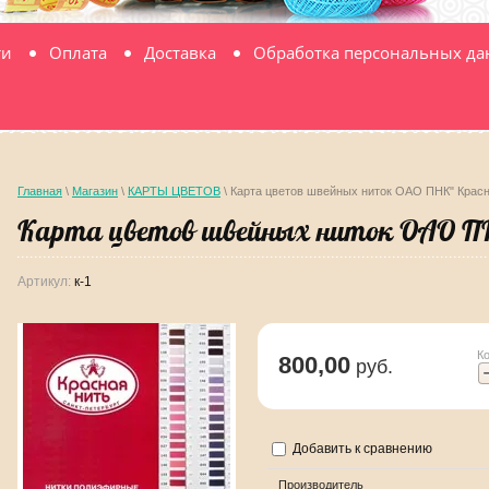
ти
Оплата
Доставка
Обработка персональных д
Главная
\
Магазин
\
КАРТЫ ЦВЕТОВ
\ Карта цветов швейных ниток ОАО ПНК" Красн
Карта цветов швейных ниток ОАО П
Артикул:
к-1
К
800,00
руб.
Добавить к сравнению
Производитель