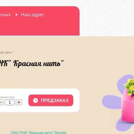
анных
Наш адрес
ая нить"
НК" Красная нить"
оличество:
ПРЕДЗАКАЗ
−
+
ОАО ПНК "Красная нить" Россия