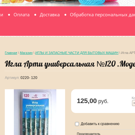
ти
Оплата
Доставка
Обработка персональных д
Главная
\
Магазин
\
ИГЛЫ И ЗАПАСНЫЕ ЧАСТИ ДЛЯ БЫТОВЫХ МАШИН
\ Игла АР
Игла Арти универсальная №120 .Модел
Артикул:
0220- 120
К
125,00
руб.
Добавить к сравнению
Производитель