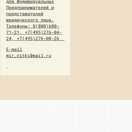
для Индивидуальных
Предпринимателей и
представителей
юридического лица.
Телефоны: 8(800)600-
71-21, +7(495)276-04-
24, +7(495)276-00-26
E-mail
mir_nitki@mail.ru